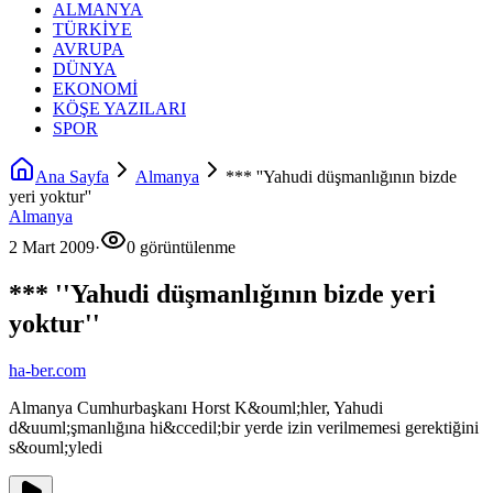
ALMANYA
TÜRKİYE
AVRUPA
DÜNYA
EKONOMİ
KÖŞE YAZILARI
SPOR
Ana Sayfa
Almanya
*** ''Yahudi düşmanlığının bizde
yeri yoktur''
Almanya
2 Mart 2009
·
0 görüntülenme
*** ''Yahudi düşmanlığının bizde yeri
yoktur''
ha-ber.com
Almanya Cumhurbaşkanı Horst K&ouml;hler, Yahudi
d&uuml;şmanlığına hi&ccedil;bir yerde izin verilmemesi gerektiğini
s&ouml;yledi