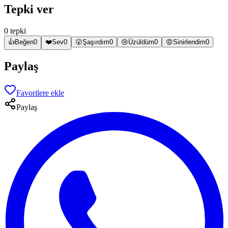
Tepki ver
0 tepki
👍
Beğen
0
❤️
Sev
0
😮
Şaşırdım
0
😢
Üzüldüm
0
😡
Sinirlendim
0
Paylaş
Favorilere ekle
Paylaş