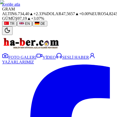
İçeriğe atla
GRAM
ALTIN
6.734,40
▲
+2.33%
DOLAR
47,5657
▲
+0.00%
EURO
54,824
GÜMÜŞ
97,19
▲
+3.07%
|
|
TR
EN
DE
FOTO GALERİ
VİDEO
SESLİ HABER
YAZARLARIMIZ