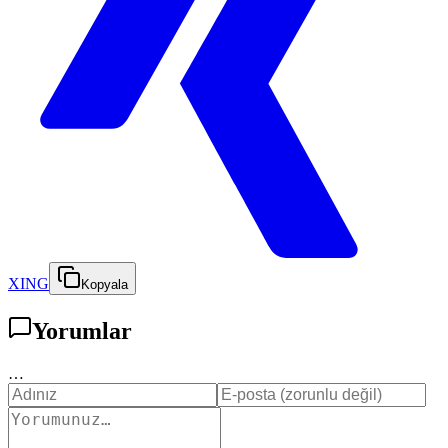
XING
Kopyala
Yorumlar
…