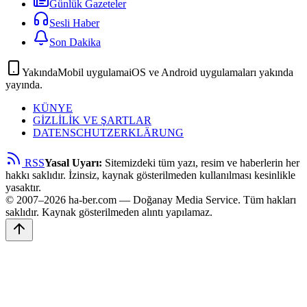
Günlük Gazeteler
Sesli Haber
Son Dakika
Yakında
Mobil uygulama
iOS ve Android uygulamaları yakında
yayında.
KÜNYE
GİZLİLİK VE ŞARTLAR
DATENSCHUTZERKLÄRUNG
RSS
Yasal Uyarı:
Sitemizdeki tüm yazı, resim ve haberlerin her
hakkı saklıdır. İzinsiz, kaynak gösterilmeden kullanılması kesinlikle
yasaktır.
© 2007–2026 ha-ber.com — Doğanay Media Service. Tüm hakları
saklıdır. Kaynak gösterilmeden alıntı yapılamaz.