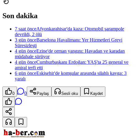
Son dakika
7 saat önce
Afyonkarahisar'da kaza: Otomobil şarampole
devrildi, 2 ölü
3 gün önce
Barselona Havalimanı: Yer Hizmetleri Grevi
Süresizleşti
4 gün önce
Ezine'de orman yangını: Havadan ve karadan
müdahale sürüyor
4 gün önce
Cumhurbaşkanı Erdoğan: YAŞ'ta 25 general ve
amiral terfi etti
6 gün önce
Eskişehir'de komşular arasında silahlı kavga: 3
yaralı
0
0
Paylaş
Sesli oku
Kaydet