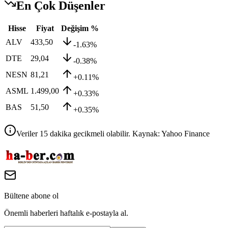
En Çok Düşenler
Hisse
Fiyat
Değişim %
ALV
433,50
-1.63%
DTE
29,04
-0.38%
NESN
81,21
+0.11%
ASML
1.499,00
+0.33%
BAS
51,50
+0.35%
Veriler 15 dakika gecikmeli olabilir. Kaynak: Yahoo Finance
Bültene abone ol
Önemli haberleri haftalık e-postayla al.