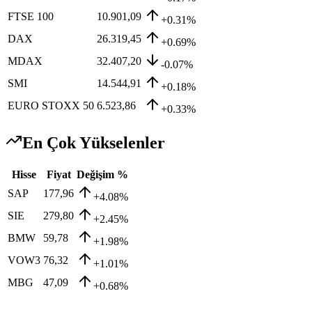
FTSE 100
10.901,09
+0.31%
DAX
26.319,45
+0.69%
MDAX
32.407,20
-0.07%
SMI
14.544,91
+0.18%
EURO STOXX 50
6.523,86
+0.33%
En Çok Yükselenler
Hisse
Fiyat
Değişim %
SAP
177,96
+4.08%
SIE
279,80
+2.45%
BMW
59,78
+1.98%
VOW3
76,32
+1.01%
MBG
47,09
+0.68%