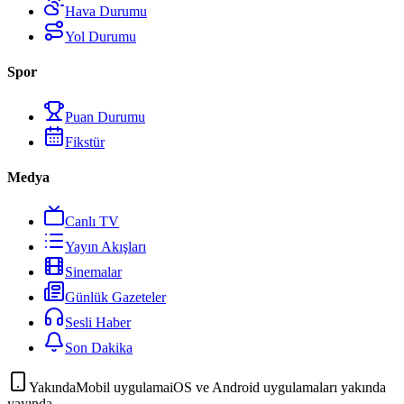
Hava Durumu
Yol Durumu
Spor
Puan Durumu
Fikstür
Medya
Canlı TV
Yayın Akışları
Sinemalar
Günlük Gazeteler
Sesli Haber
Son Dakika
Yakında
Mobil uygulama
iOS ve Android uygulamaları yakında
yayında.