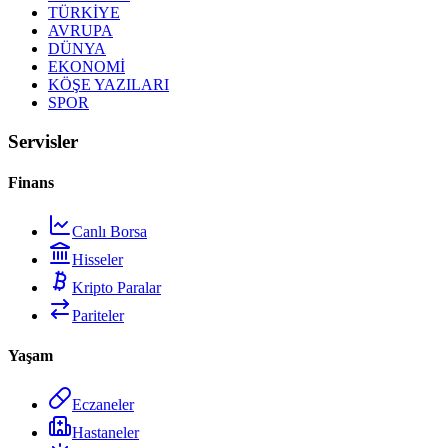
TÜRKİYE
AVRUPA
DÜNYA
EKONOMİ
KÖŞE YAZILARI
SPOR
Servisler
Finans
Canlı Borsa
Hisseler
Kripto Paralar
Pariteler
Yaşam
Eczaneler
Hastaneler