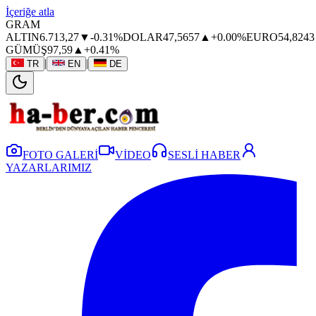
İçeriğe atla
GRAM
ALTIN
6.713,27
▼
-0.31%
DOLAR
47,5657
▲
+0.00%
EURO
54,8243
GÜMÜŞ
97,59
▲
+0.41%
|
|
TR
EN
DE
FOTO GALERİ
VİDEO
SESLİ HABER
YAZARLARIMIZ