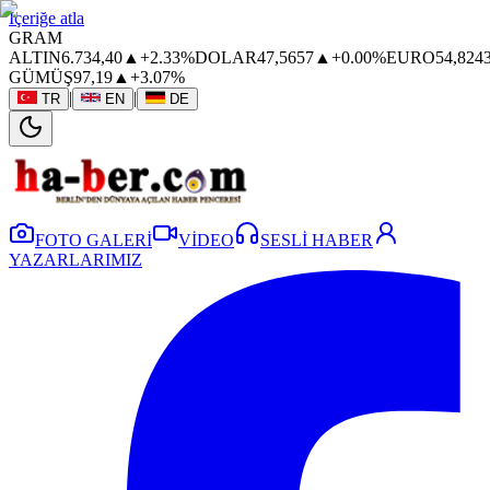
İçeriğe atla
GRAM
ALTIN
6.734,40
▲
+2.33%
DOLAR
47,5657
▲
+0.00%
EURO
54,824
GÜMÜŞ
97,19
▲
+3.07%
|
|
TR
EN
DE
FOTO GALERİ
VİDEO
SESLİ HABER
YAZARLARIMIZ