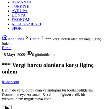
ALMANYA
TÜRKİYE
AVRUPA
DÜNYA
EKONOMİ
KÖŞE YAZILARI
SPOR
Ana Sayfa
Berlin
*** Vergi borcu olanlara karşı ilginç
önlem
Berlin
18 Mayıs 2009
·
0 görüntülenme
*** Vergi borcu olanlara karşı ilginç
önlem
ha-ber.com
Berlin'de vergi borcu olan vatandaşları bu bor&ccedil;larını
&ouml;demeye zorlamak i&ccedil;in, ilgin&ccedil; bir
y&ouml;ntem uygulamaya kondu