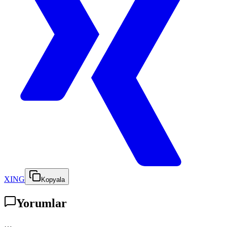
XING
Kopyala
Yorumlar
…