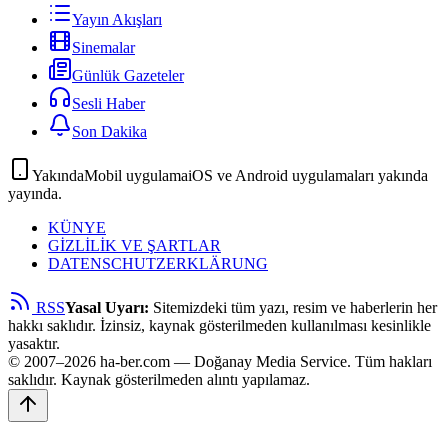
Yayın Akışları
Sinemalar
Günlük Gazeteler
Sesli Haber
Son Dakika
Yakında
Mobil uygulama
iOS ve Android uygulamaları yakında
yayında.
KÜNYE
GİZLİLİK VE ŞARTLAR
DATENSCHUTZERKLÄRUNG
RSS
Yasal Uyarı:
Sitemizdeki tüm yazı, resim ve haberlerin her
hakkı saklıdır. İzinsiz, kaynak gösterilmeden kullanılması kesinlikle
yasaktır.
© 2007–2026 ha-ber.com — Doğanay Media Service. Tüm hakları
saklıdır. Kaynak gösterilmeden alıntı yapılamaz.