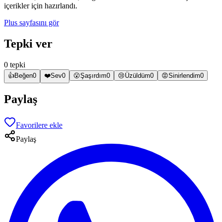
içerikler için hazırlandı.
Plus sayfasını gör
Tepki ver
0 tepki
👍
Beğen
0
❤️
Sev
0
😮
Şaşırdım
0
😢
Üzüldüm
0
😡
Sinirlendim
0
Paylaş
Favorilere ekle
Paylaş