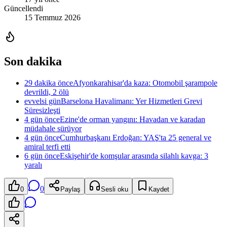
Güncellendi
15 Temmuz 2026
Son dakika
29 dakika önce
Afyonkarahisar'da kaza: Otomobil şarampole
devrildi, 2 ölü
evvelsi gün
Barselona Havalimanı: Yer Hizmetleri Grevi
Süresizleşti
4 gün önce
Ezine'de orman yangını: Havadan ve karadan
müdahale sürüyor
4 gün önce
Cumhurbaşkanı Erdoğan: YAŞ'ta 25 general ve
amiral terfi etti
6 gün önce
Eskişehir'de komşular arasında silahlı kavga: 3
yaralı
0
0
Paylaş
Sesli oku
Kaydet