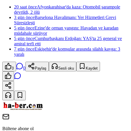
20 saat önce
Afyonkarahisar'da kaza: Otomobil şarampole
devrildi, 2 ölü
3 gün önce
Barselona Havalimanı: Yer Hizmetleri Grevi
Süresizleşti
5 gün önce
Ezine'de orman yangını: Havadan ve karadan
müdahale sürüyor
5 gün önce
Cumhurbaşkanı Erdoğan: YAŞ'ta 25 general ve
amiral terfi etti
7 gün önce
Eskişehir'de komşular arasında silahlı kavga: 3
yaralı
0
0
Paylaş
Sesli oku
Kaydet
Bültene abone ol