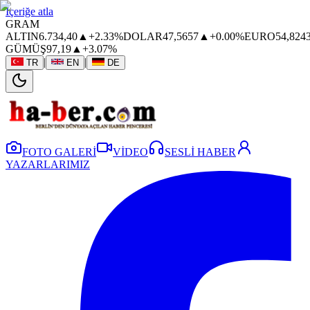
İçeriğe atla
GRAM
ALTIN
6.734,40
▲
+2.33%
DOLAR
47,5657
▲
+0.00%
EURO
54,824
GÜMÜŞ
97,19
▲
+3.07%
|
|
TR
EN
DE
FOTO GALERİ
VİDEO
SESLİ HABER
YAZARLARIMIZ