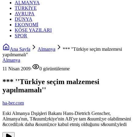
ALMANYA
TÜRKİYE
AVRUPA
DÜNYA
EKONOMİ
KÖŞE YAZILARI
SPOR
Ana Sayfa
Almanya
*** ''Türkiye seçim malzemesi
yapılmamalı''
Almanya
11 Nisan 2009
·
0 görüntülenme
*** ''Türkiye seçim malzemesi
yapılmamalı''
ha-ber.com
Eski Almanya Dışişleri Bakanı Hans-Dietrich Genscher,
Almanya'nın, T&uuml;rkiye'nin AB'ye tam &uuml;ye olabilmesini
&ccedil;ok daha &ouml;nce kabul etmiş olduğunu s&ouml;yledi