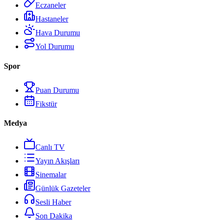
Eczaneler
Hastaneler
Hava Durumu
Yol Durumu
Spor
Puan Durumu
Fikstür
Medya
Canlı TV
Yayın Akışları
Sinemalar
Günlük Gazeteler
Sesli Haber
Son Dakika