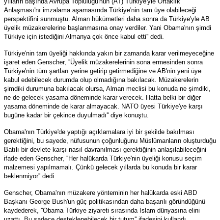
yılların başında Avrupa Topluluğu'nun (AT) Türkiye'yle Ortaklık
Anlaşması'nı imzalama aşamasında Türkiye'nin tam üye olabileceği
perspektifini sunmuştu. Alman hükümetleri daha sonra da Türkiye'yle AB
üyelik müzakerelerine başlanmasına onay verdiler. Yani Obama'nın şimdi
Türkiye için istediğini Almanya çok önce kabul etti'' dedi.
Türkiye'nin tam üyeliği hakkında yakın bir zamanda karar verilmeyeceğine
işaret eden Genscher, ''Üyelik müzakerelerinin sona ermesinden sonra
Türkiye'nin tüm şartları yerine getirip getirmediğine ve AB'nin yeni üye
kabul edebilecek durumda olup olmadığına bakılacak. Müzakerelerin
şimdiki durumuna bakılacak olursa, Alman meclisi bu konuda ne şimdiki,
ne de gelecek yasama döneminde karar verecek. Hatta belki bir diğer
yasama döneminde de karar almayacak. NATO üyesi Türkiye'ye karşı
bugüne kadar bir çekince duyulmadı'' diye konuştu.
Obama'nın Türkiye'de yaptığı açıklamalara iyi bir şekilde bakılması
gerektiğini, bu sayede, nüfusunun çoğunluğunu Müslümanların oluşturduğu
Batılı bir devlete karşı nasıl davranılması gerektiğinin anlaşılabileceğini
ifade eden Genscher, ''Her halükarda Türkiye'nin üyeliği konusu seçim
malzemesi yapılmamalı. Çünkü gelecek yıllarda bu konuda bir karar
beklenmiyor'' dedi.
Genscher, Obama'nın müzakere yönteminin her halükarda eski ABD
Başkanı George Bush'un güç politikasından daha başarılı göründüğünü
kaydederek, ''Obama Türkiye ziyareti sırasında İslam dünyasına elini
uzattı. Bu sadece desteklenebilecek bir tutum'' ifadesini kullandı.