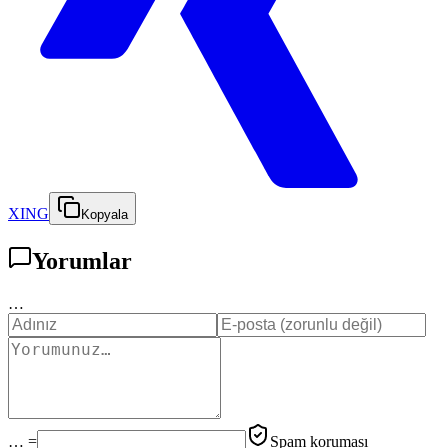
XING
Kopyala
Yorumlar
…
… =
Spam koruması