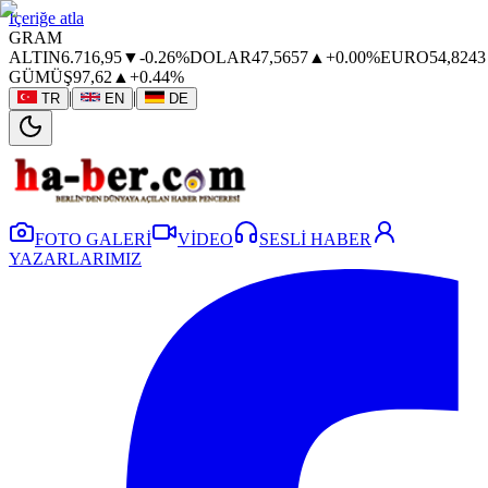
İçeriğe atla
GRAM
ALTIN
6.716,95
▼
-0.26%
DOLAR
47,5657
▲
+0.00%
EURO
54,8243
GÜMÜŞ
97,62
▲
+0.44%
|
|
TR
EN
DE
FOTO GALERİ
VİDEO
SESLİ HABER
YAZARLARIMIZ