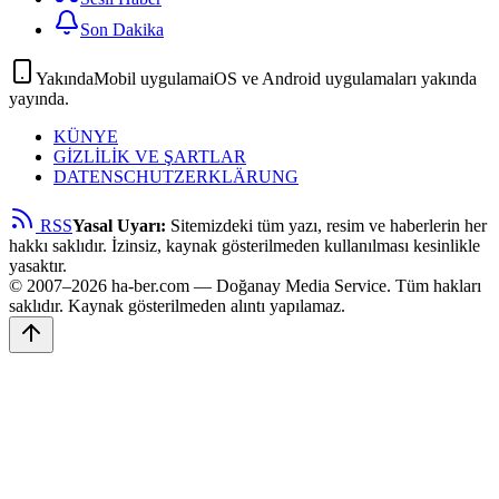
Son Dakika
Yakında
Mobil uygulama
iOS ve Android uygulamaları yakında
yayında.
KÜNYE
GİZLİLİK VE ŞARTLAR
DATENSCHUTZERKLÄRUNG
RSS
Yasal Uyarı:
Sitemizdeki tüm yazı, resim ve haberlerin her
hakkı saklıdır. İzinsiz, kaynak gösterilmeden kullanılması kesinlikle
yasaktır.
© 2007–2026 ha-ber.com — Doğanay Media Service. Tüm hakları
saklıdır. Kaynak gösterilmeden alıntı yapılamaz.