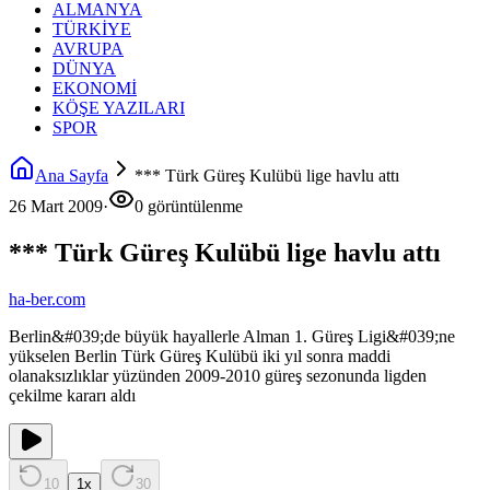
ALMANYA
TÜRKİYE
AVRUPA
DÜNYA
EKONOMİ
KÖŞE YAZILARI
SPOR
Ana Sayfa
*** Türk Güreş Kulübü lige havlu attı
26 Mart 2009
·
0 görüntülenme
*** Türk Güreş Kulübü lige havlu attı
ha-ber.com
Berlin&#039;de büyük hayallerle Alman 1. Güreş Ligi&#039;ne
yükselen Berlin Türk Güreş Kulübü iki yıl sonra maddi
olanaksızlıklar yüzünden 2009-2010 güreş sezonunda ligden
çekilme kararı aldı
10
1
x
30