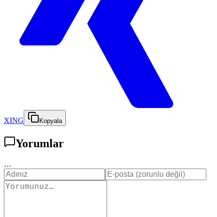
XING
Kopyala
Yorumlar
…