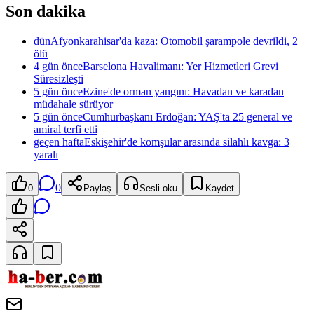
Son dakika
dün
Afyonkarahisar'da kaza: Otomobil şarampole devrildi, 2
ölü
4 gün önce
Barselona Havalimanı: Yer Hizmetleri Grevi
Süresizleşti
5 gün önce
Ezine'de orman yangını: Havadan ve karadan
müdahale sürüyor
5 gün önce
Cumhurbaşkanı Erdoğan: YAŞ'ta 25 general ve
amiral terfi etti
geçen hafta
Eskişehir'de komşular arasında silahlı kavga: 3
yaralı
0
0
Paylaş
Sesli oku
Kaydet