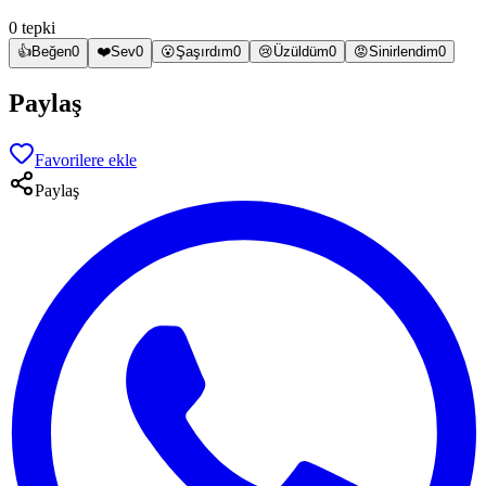
0 tepki
👍
Beğen
0
❤️
Sev
0
😮
Şaşırdım
0
😢
Üzüldüm
0
😡
Sinirlendim
0
Paylaş
Favorilere ekle
Paylaş