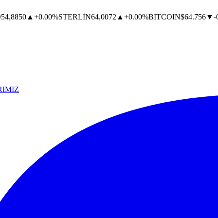
O
54,8850
▲
+0.00%
STERLİN
64,0072
▲
+0.00%
BITCOIN
$64.756
▼
-
IMIZ