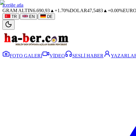
İçeriğe atla
GRAM ALTIN
6.690,93
▲
+1.70%
DOLAR
47,5483
▲
+0.00%
EUR
|
|
TR
EN
DE
FOTO GALERİ
VİDEO
SESLİ HABER
YAZARLAR