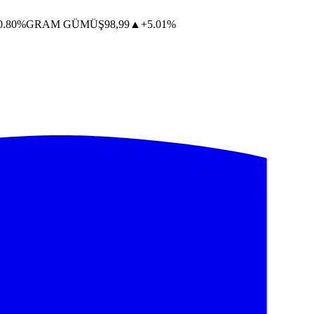
0.80%
GRAM GÜMÜŞ
98,99
▲
+5.01%