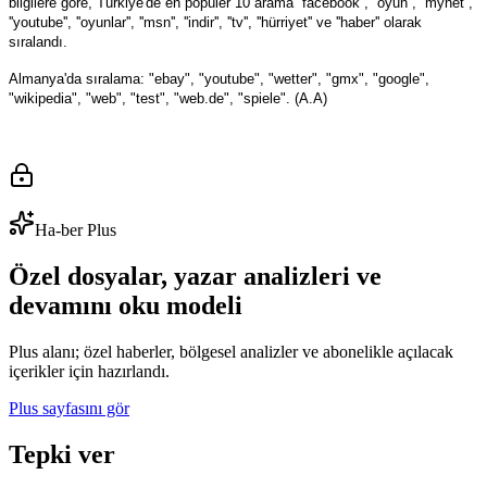
bilgilere göre, Türkiye'de en popüler 10 arama ''facebook'', ''oyun'', ''mynet'',
''youtube'', ''oyunlar'', ''msn'', ''indir'', ''tv'', ''hürriyet'' ve ''haber'' olarak
sıralandı.
Almanya'da s
ı
ralama: "ebay", "youtube", "wetter", "gmx", "google",
"wikipedia", "web", "test", "web.de", "spiele". (A.A)
Ha-ber Plus
Özel dosyalar, yazar analizleri ve
devamını oku modeli
Plus alanı; özel haberler, bölgesel analizler ve abonelikle açılacak
içerikler için hazırlandı.
Plus sayfasını gör
Tepki ver