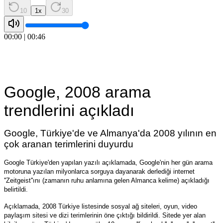
10
1
x
30
00:00
|
00:46
Google, 2008 arama
trendlerini a
çı
klad
ı
Google, Türkiye'de ve Almanya'da 2008 yılının en
çok aranan terimlerini duyurdu
Google Türkiye'den yapılan yazılı açıklamada, Google'nin her gün arama
motoruna yazılan milyonlarca sorguya dayanarak derlediği internet
''Zeitgeist''ını (zamanın ruhu anlamına gelen Almanca kelime) açıkladığı
belirtildi.
Açıklamada, 2008 Türkiye listesinde sosyal ağ siteleri, oyun, video
paylaşım sitesi ve dizi terimlerinin öne çıktığı bildirildi. Sitede yer alan