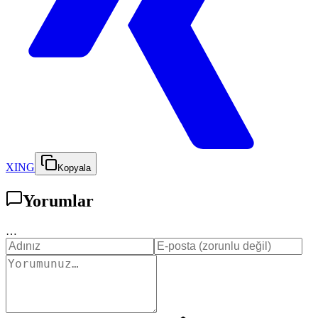
XING
Kopyala
Yorumlar
…