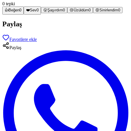
0 tepki
👍
Beğen
0
❤️
Sev
0
😮
Şaşırdım
0
😢
Üzüldüm
0
😡
Sinirlendim
0
Paylaş
Favorilere ekle
Paylaş