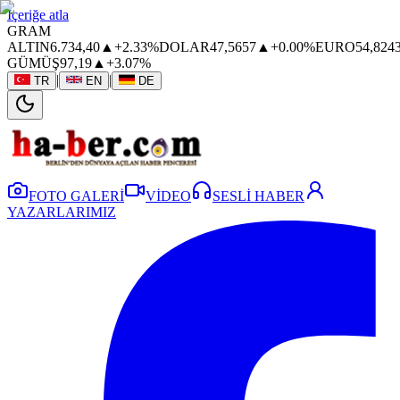
İçeriğe atla
GRAM
ALTIN
6.734,40
▲
+2.33%
DOLAR
47,5657
▲
+0.00%
EURO
54,824
GÜMÜŞ
97,19
▲
+3.07%
|
|
TR
EN
DE
FOTO GALERİ
VİDEO
SESLİ HABER
YAZARLARIMIZ