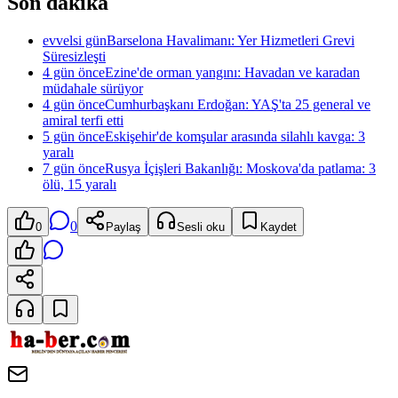
Son dakika
evvelsi gün
Barselona Havalimanı: Yer Hizmetleri Grevi
Süresizleşti
4 gün önce
Ezine'de orman yangını: Havadan ve karadan
müdahale sürüyor
4 gün önce
Cumhurbaşkanı Erdoğan: YAŞ'ta 25 general ve
amiral terfi etti
5 gün önce
Eskişehir'de komşular arasında silahlı kavga: 3
yaralı
7 gün önce
Rusya İçişleri Bakanlığı: Moskova'da patlama: 3
ölü, 15 yaralı
0
0
Paylaş
Sesli oku
Kaydet