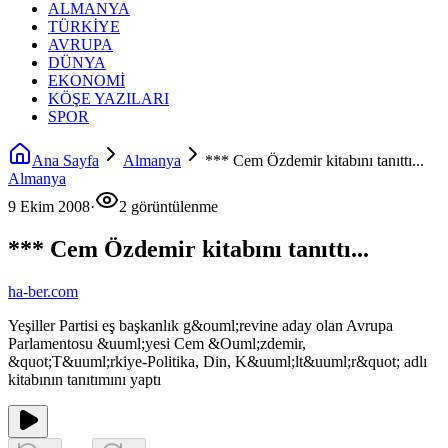
ALMANYA
TÜRKİYE
AVRUPA
DÜNYA
EKONOMİ
KÖŞE YAZILARI
SPOR
Ana Sayfa
Almanya
*** Cem Özdemir kitabını tanıttı...
Almanya
9 Ekim 2008
·
2 görüntülenme
*** Cem Özdemir kitabını tanıttı...
ha-ber.com
Yeşiller Partisi eş başkanlık g&ouml;revine aday olan Avrupa
Parlamentosu &uuml;yesi Cem &Ouml;zdemir,
&quot;T&uuml;rkiye-Politika, Din, K&uuml;lt&uuml;r&quot; adlı
kitabının tanıtımını yaptı