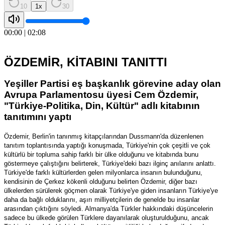
10
1
x
30
00:00
|
02:08
ÖZDEMİR, KİTABINI TANITTI
Yeşiller Partisi eş başkanlık görevine aday olan
Avrupa Parlamentosu üyesi Cem Özdemir,
"Türkiye-Politika, Din, Kültür" adlı kitabının
tanıtımını yaptı
Özdemir, Berlin'in tanınmış kitapçılarından Dussmann'da düzenlenen
tanıtım toplantısında yaptığı konuşmada, Türkiye'nin çok çeşitli ve çok
kültürlü bir topluma sahip farklı bir ülke olduğunu ve kitabında bunu
göstermeye çalıştığını belirterek, Türkiye'deki bazı ilginç anılarını anlattı.
Türkiye'de farklı kültürlerden gelen milyonlarca insanın bulunduğunu,
kendisinin de Çerkez kökenli olduğunu belirten Özdemir, diğer bazı
ülkelerden sürülerek göçmen olarak Türkiye'ye giden insanların Türkiye'ye
daha da bağlı olduklarını, aşırı milliyetçilerin de genelde bu insanlar
arasından çıktığını söyledi. Almanya'da Türkler hakkındaki düşüncelerin
sadece bu ülkede görülen Türklere dayanılarak oluşturulduğunu, ancak