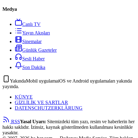
Medya
Canlı TV
Yayın Akışları
Sinemalar
Günlük Gazeteler
Sesli Haber
Son Dakika
Yakında
Mobil uygulama
iOS ve Android uygulamaları yakında
yayında.
KÜNYE
GİZLİLİK VE ŞARTLAR
DATENSCHUTZERKLÄRUNG
RSS
Yasal Uyarı:
Sitemizdeki tüm yazı, resim ve haberlerin her
hakkı saklıdır. İzinsiz, kaynak gösterilmeden kullanılması kesinlikle
yasaktır.