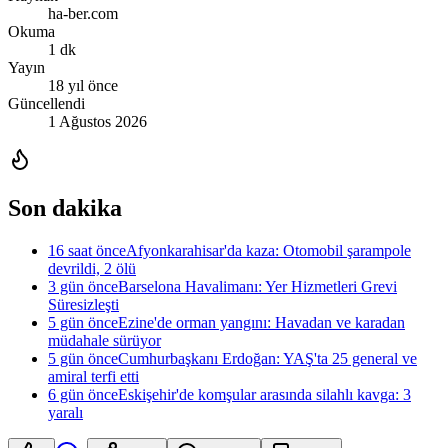
ha-ber.com
Okuma
1 dk
Yayın
18 yıl önce
Güncellendi
1 Ağustos 2026
Son dakika
16 saat önce
Afyonkarahisar'da kaza: Otomobil şarampole
devrildi, 2 ölü
3 gün önce
Barselona Havalimanı: Yer Hizmetleri Grevi
Süresizleşti
5 gün önce
Ezine'de orman yangını: Havadan ve karadan
müdahale sürüyor
5 gün önce
Cumhurbaşkanı Erdoğan: YAŞ'ta 25 general ve
amiral terfi etti
6 gün önce
Eskişehir'de komşular arasında silahlı kavga: 3
yaralı