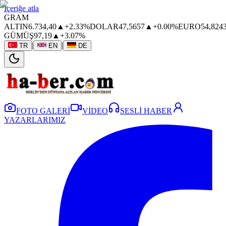
İçeriğe atla
GRAM
ALTIN
6.734,40
▲
+2.33%
DOLAR
47,5657
▲
+0.00%
EURO
54,824
GÜMÜŞ
97,19
▲
+3.07%
|
|
TR
EN
DE
FOTO GALERİ
VİDEO
SESLİ HABER
YAZARLARIMIZ