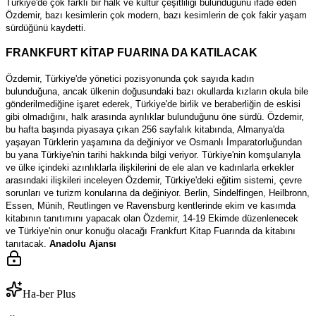
Türkiye'de çok farklı bir halk ve kültür çeşitliliği bulunduğunu ifade eden
Özdemir, bazı kesimlerin çok modern, bazı kesimlerin de çok fakir yaşam
sürdüğünü kaydetti.
FRANKFURT KİTAP FUARINA DA KATILACAK
Özdemir, Türkiye'de yönetici pozisyonunda çok sayıda kadın
bulunduğuna, ancak ülkenin doğusundaki bazı okullarda kızların okula bile
gönderilmediğine işaret ederek, Türkiye'de birlik ve beraberliğin de eskisi
gibi olmadığını, halk arasında ayrılıklar bulunduğunu öne sürdü. Özdemir,
bu hafta başında piyasaya çıkan 256 sayfalık kitabında, Almanya'da
yaşayan Türklerin yaşamına da değiniyor ve Osmanlı İmparatorluğundan
bu yana Türkiye'nin tarihi hakkında bilgi veriyor. Türkiye'nin komşularıyla
ve ülke içindeki azınlıklarla ilişkilerini de ele alan ve kadınlarla erkekler
arasındaki ilişkileri inceleyen Özdemir, Türkiye'deki eğitim sistemi, çevre
sorunları ve turizm konularına da değiniyor. Berlin, Sindelfingen, Heilbronn,
Essen, Münih, Reutlingen ve Ravensburg kentlerinde ekim ve kasımda
kitabının tanıtımını yapacak olan Özdemir, 14-19 Ekimde düzenlenecek
ve Türkiye'nin onur konuğu olacağı Frankfurt Kitap Fuarında da kitabını
tanıtacak.
Anadolu Ajansı
Ha-ber Plus