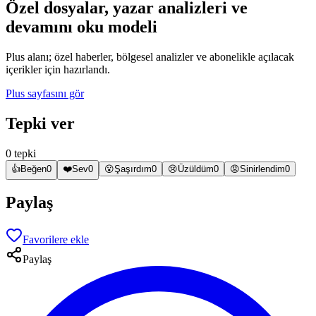
Özel dosyalar, yazar analizleri ve
devamını oku modeli
Plus alanı; özel haberler, bölgesel analizler ve abonelikle açılacak
içerikler için hazırlandı.
Plus sayfasını gör
Tepki ver
0 tepki
👍
Beğen
0
❤️
Sev
0
😮
Şaşırdım
0
😢
Üzüldüm
0
😡
Sinirlendim
0
Paylaş
Favorilere ekle
Paylaş