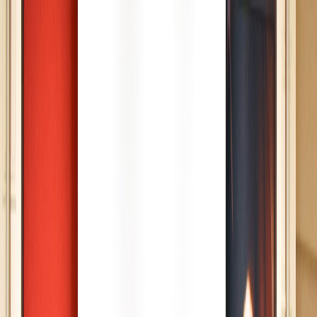
İçeriğe atla
GRAM
ALTIN
6.590,10
▲
+0.17%
DOLAR
47,5483
▲
+0.00%
EURO
54,885
GÜMÜŞ
94,77
▲
+0.53%
|
|
TR
EN
DE
FOTO GALERİ
VİDEO
SESLİ HABER
YAZARLARIMIZ