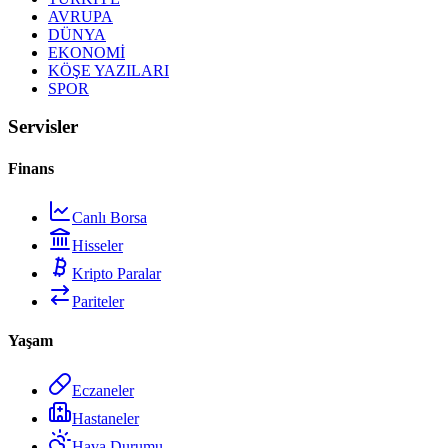
AVRUPA
DÜNYA
EKONOMİ
KÖŞE YAZILARI
SPOR
Servisler
Finans
Canlı Borsa
Hisseler
Kripto Paralar
Pariteler
Yaşam
Eczaneler
Hastaneler
Hava Durumu