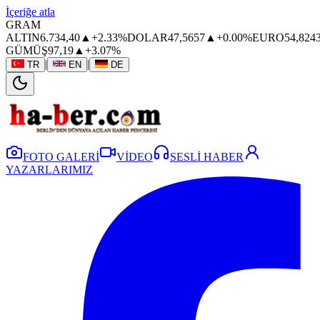
İçeriğe atla
GRAM
ALTIN
6.734,40
▲
+2.33%
DOLAR
47,5657
▲
+0.00%
EURO
54,824
GÜMÜŞ
97,19
▲
+3.07%
|
|
TR
EN
DE
FOTO GALERİ
VİDEO
SESLİ HABER
YAZARLARIMIZ