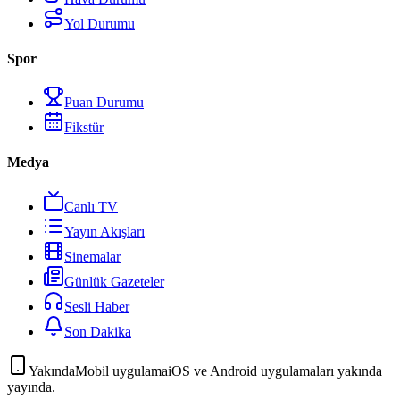
Yol Durumu
Spor
Puan Durumu
Fikstür
Medya
Canlı TV
Yayın Akışları
Sinemalar
Günlük Gazeteler
Sesli Haber
Son Dakika
Yakında
Mobil uygulama
iOS ve Android uygulamaları yakında
yayında.