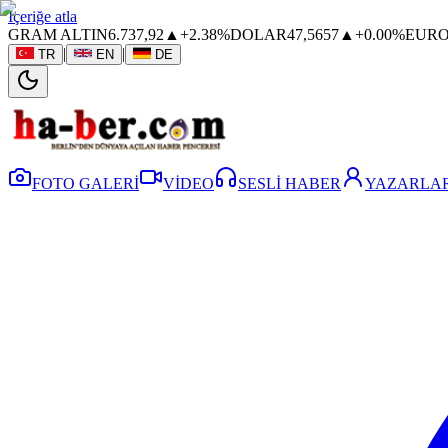
İçeriğe atla
GRAM ALTIN
6.737,92
▲
+2.38%
DOLAR
47,5657
▲
+0.00%
EUR
|
|
TR
EN
DE
FOTO GALERİ
VİDEO
SESLİ HABER
YAZARLAR