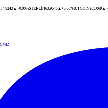
O
54,8243
▲
+0.00%
STERLİN
63,9540
▲
+0.00%
BITCOIN
$65.069
▲
+
IMIZ