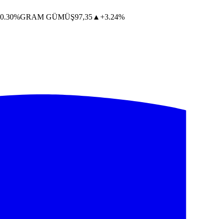
0.30%
GRAM GÜMÜŞ
97,35
▲
+3.24%