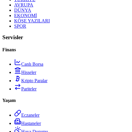
AVRUPA
DÜNYA
EKONOMİ
KÖŞE YAZILARI
SPOR
Servisler
Finans
Canlı Borsa
Hisseler
Kripto Paralar
Pariteler
Yaşam
Eczaneler
Hastaneler
Hava Durumu