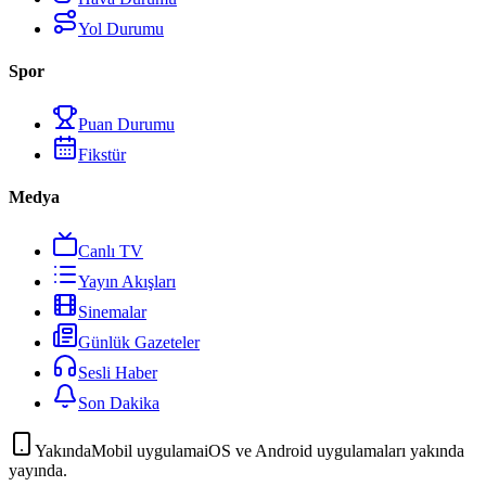
Yol Durumu
Spor
Puan Durumu
Fikstür
Medya
Canlı TV
Yayın Akışları
Sinemalar
Günlük Gazeteler
Sesli Haber
Son Dakika
Yakında
Mobil uygulama
iOS ve Android uygulamaları yakında
yayında.