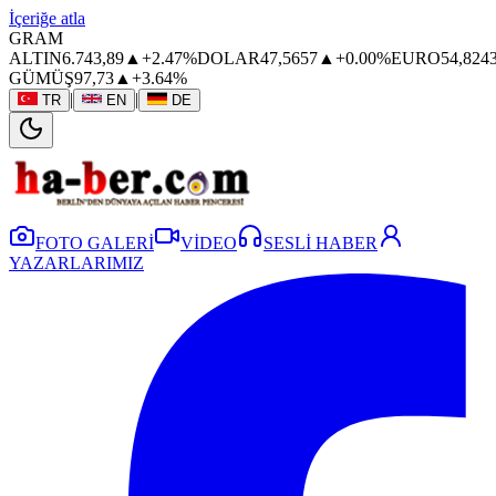
İçeriğe atla
GRAM
ALTIN
6.743,89
▲
+2.47%
DOLAR
47,5657
▲
+0.00%
EURO
54,824
GÜMÜŞ
97,73
▲
+3.64%
|
|
TR
EN
DE
FOTO GALERİ
VİDEO
SESLİ HABER
YAZARLARIMIZ